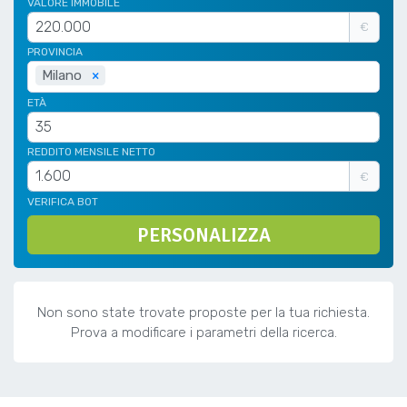
VALORE IMMOBILE
€
PROVINCIA
Milano
×
ETÀ
REDDITO MENSILE NETTO
€
VERIFICA BOT
PERSONALIZZA
Non sono state trovate proposte per la tua richiesta.
Prova a modificare i parametri della ricerca.