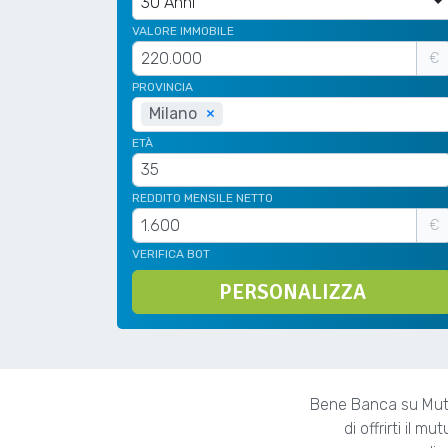
30 Anni
VALORE IMMOBILE
€
PROVINCIA
Milano
×
ETÀ
REDDITO MENSILE NETTO
€
VERIFICA BOT
PERSONALIZZA
Bene Banca su Mutuo
di offrirti il m