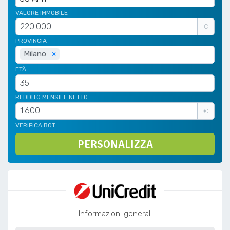
VALORE IMMOBILE
€
PROVINCIA
Milano
×
ETÀ
REDDITO MENSILE NETTO
€
VERIFICA BOT
PERSONALIZZA
Informazioni generali