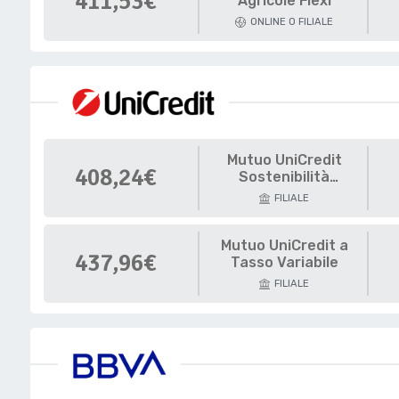
411,53€
Agricole Flexi
ONLINE O FILIALE
Mutuo UniCredit
408,24€
Sostenibilità
Energetica
FILIALE
Mutuo UniCredit a
437,96€
Tasso Variabile
FILIALE