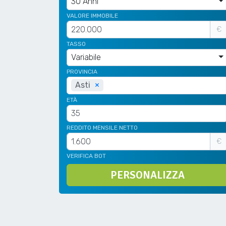
30 Anni
VALORE IMMOBILE
€
TASSO
Variabile
PROVINCIA
Asti
×
ETÀ
REDDITO MENSILE NETTO
€
VERIFICA BOT
PERSONALIZZA