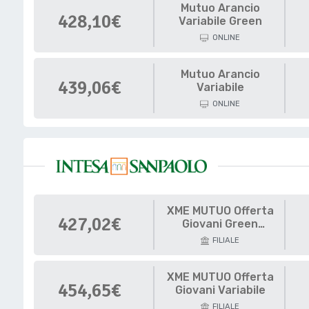
Mutuo Arancio
428,10€
Variabile Green
ONLINE
Mutuo Arancio
439,06€
Variabile
ONLINE
XME MUTUO Offerta
427,02€
Giovani Green
Variabile
FILIALE
XME MUTUO Offerta
454,65€
Giovani Variabile
FILIALE