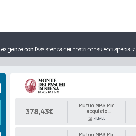
 esigenze con l'assistenza dei nostri consulenti specializ
Mutuo MPS Mio
378,43€
acquisto
abitazione Immobili
FILIALE
Green
Mutuo MPS Mio