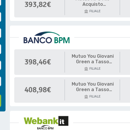
393,82€
Acquisto
Abitazione CONSAP
FILIALE
50%
Mutuo You Giovani
398,46€
Green a Tasso
Variabile
FILIALE
Mutuo You Giovani
408,98€
Green a Tasso
Variabile
FILIALE