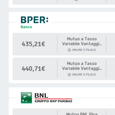
Mutuo a Tasso
435,21€
Variabile Vantaggio
Opzione Green
ONLINE O FILIALE
Mutuo a Tasso
440,71€
Variabile Vantaggio
Opzione
ONLINE O FILIALE
Mutuo BNL Plus