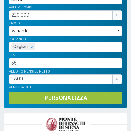
VALORE IMMOBILE
€
TASSO
Variabile
PROVINCIA
Cagliari
×
ETÀ
REDDITO MENSILE NETTO
€
VERIFICA BOT
PERSONALIZZA