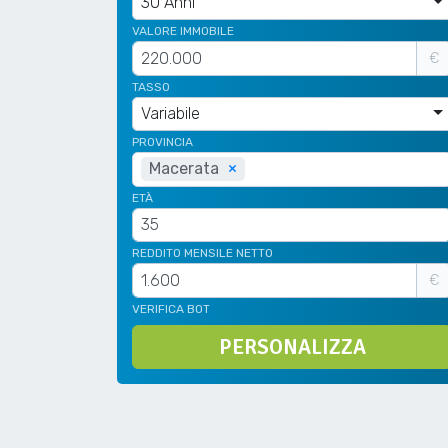
30 Anni
VALORE IMMOBILE
€
TASSO
Variabile
PROVINCIA
Macerata
×
ETÀ
REDDITO MENSILE NETTO
€
VERIFICA BOT
PERSONALIZZA