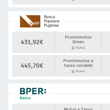
Prontomutuo
431,92€
Green
FILIALE
Prontomutuo a
445,70€
tasso variabile
FILIALE
Mutuo a Tasso