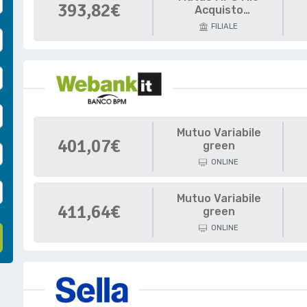
393,82€
Acquisto
Abitazione CONSAP
FILIALE
50%
Mutuo Variabile
401,07€
green
ONLINE
Mutuo Variabile
411,64€
green
ONLINE