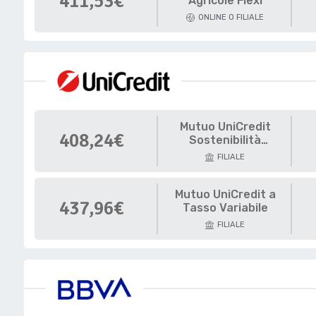
411,53€
Agricole Flexi
ONLINE O FILIALE
Mutuo UniCredit
408,24€
Sostenibilità
Energetica
FILIALE
Mutuo UniCredit a
437,96€
Tasso Variabile
FILIALE