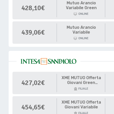
Mutuo Arancio
428,10€
Variabile Green
ONLINE
Mutuo Arancio
439,06€
Variabile
ONLINE
XME MUTUO Offerta
427,02€
Giovani Green
Variabile
FILIALE
XME MUTUO Offerta
454,65€
Giovani Variabile
FILIALE