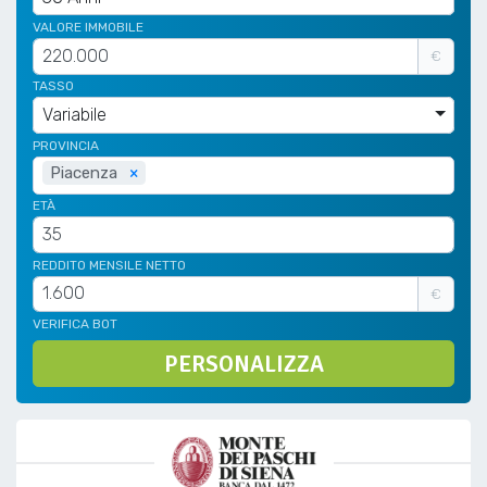
VALORE IMMOBILE
€
TASSO
Variabile
PROVINCIA
Piacenza
×
ETÀ
REDDITO MENSILE NETTO
€
VERIFICA BOT
PERSONALIZZA