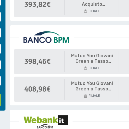
393,82€
Acquisto
Abitazione CONSAP
FILIALE
50%
Mutuo You Giovani
398,46€
Green a Tasso
Variabile
FILIALE
Mutuo You Giovani
408,98€
Green a Tasso
Variabile
FILIALE