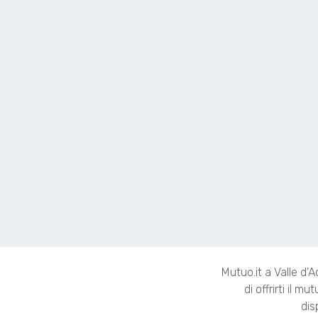
Mutuo.it a Valle d'
di offrirti il m
dis