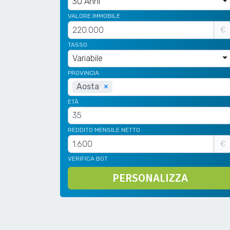
30 Anni
VALORE IMMOBILE
€
TASSO
Variabile
PROVINCIA
Aosta
×
ETÀ
REDDITO MENSILE NETTO
€
VERIFICA BOT
PERSONALIZZA