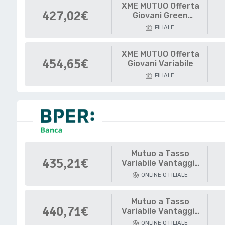
XME MUTUO Offerta
427,02€
Giovani Green
Variabile
FILIALE
XME MUTUO Offerta
454,65€
Giovani Variabile
FILIALE
Mutuo a Tasso
435,21€
Variabile Vantaggio
Opzione Green
ONLINE O FILIALE
Mutuo a Tasso
440,71€
Variabile Vantaggio
Opzione
ONLINE O FILIALE