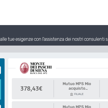
alle tue esigenze con l'assistenza dei nostri consulenti s
Mutuo MPS Mio
378,43€
acquisto
abitazione Immobili
FILIALE
Green
Mutuo MPS Mio