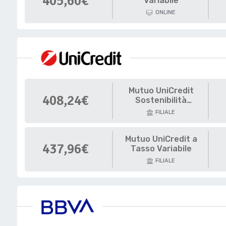
405,60€
Variabile
ONLINE
Mutuo UniCredit
408,24€
Sostenibilità
Energetica
FILIALE
Mutuo UniCredit a
437,96€
Tasso Variabile
FILIALE